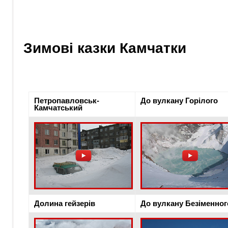
Зимові казки Камчатки
Петропавловськ-
До вулкану Горілого
Камчатський
Долина гейзерів
До вулкану Безіменног