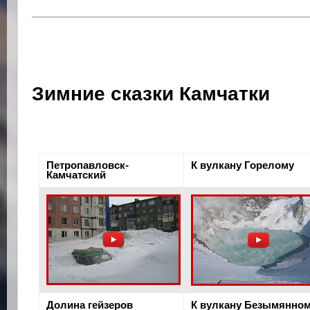
Зимние сказки Камчатки
Петропавловск-
К вулкану Горелому
Камчатский
Долина гейзеров
К вулкану Безымянно