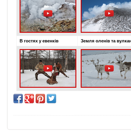
В гостях у евенків
Земля оленів та вулка