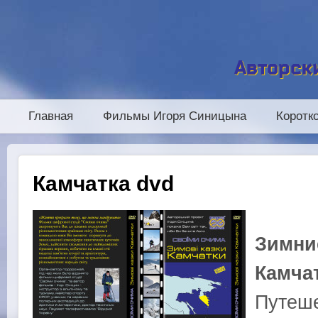
Авторск
Главная
Фильмы Игоря Синицына
Коротк
Камчатка dvd
Зимни
Камча
Путеше