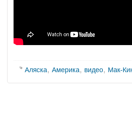
,
,
,
Аляска
Америка
видео
Мак-Ки