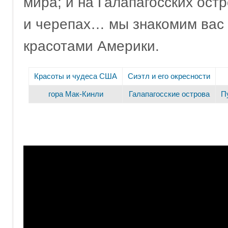
мира; и на Галапагосских ост
и черепах… мы знакомим вас 
красотами Америки.
Красоты и чудеса США
Сиэтл и его окресности
гора Мак-Кинли
Галапагосские острова
П